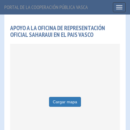
PORTAL DE LA COOPERACIÓN PÚBLICA VASCA
Toggl
naviga
APOYO A LA OFICINA DE REPRESENTACIÓN
OFICIAL SAHARAUI EN EL PAIS VASCO
Cargar mapa