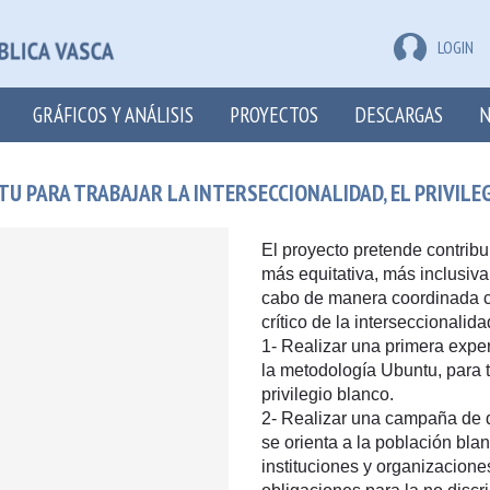
LOGIN
GRÁFICOS Y ANÁLISIS
PROYECTOS
DESCARGAS
N
 PARA TRABAJAR LA INTERSECCIONALIDAD, EL PRIVILEG
El proyecto pretende contribu
más equitativa, más inclusiva
cabo de manera coordinada co
crítico de la interseccionalid
1- Realizar una primera exper
la metodología Ubuntu, para 
privilegio blanco.
2- Realizar una campaña de d
se orienta a la población bla
instituciones y organizaciones 