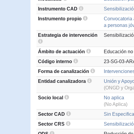
Instrumento CAD
Sensibilizació
Instrumento propio
Convocatoria a
a personas jó
Estrategia de intervención
Sensibilizaci
Ámbito de actuación
Educación no 
Código interno
23-SG-03-AR
Forma de canalización
Intervencione
Entidad canalizadora
Unión y Apoyo
(ONGD y Organ
Socio local
No aplica
(No Aplica)
Sector CAD
Sin Especifica
Sector CRS
Sensibilizació
ODS
Reducción de 