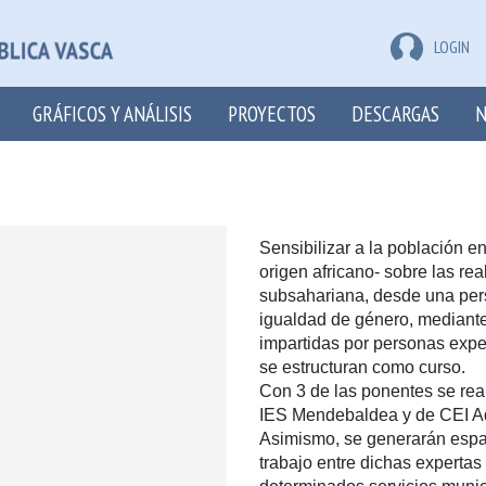
LOGIN
GRÁFICOS Y ANÁLISIS
PROYECTOS
DESCARGAS
N
Sensibilizar a la población e
origen africano- sobre las re
subsahariana, desde una persp
igualdad de género, mediante 
impartidas por personas exper
se estructuran como curso.
Con 3 de las ponentes se rea
IES Mendebaldea y de CEI A
Asimismo, se generarán espac
trabajo entre dichas expertas 