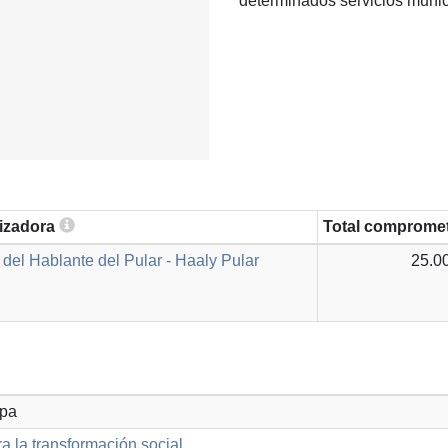
determinados servicios munic
lizadora
Total comprome
del Hablante del Pular - Haaly Pular
25.0
opa
a la transformación social