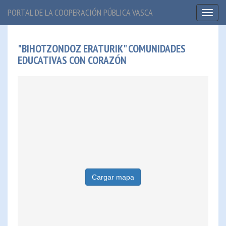
PORTAL DE LA COOPERACIÓN PÚBLICA VASCA
Toggl
naviga
"BIHOTZONDOZ ERATURIK" COMUNIDADES
EDUCATIVAS CON CORAZÓN
Cargar mapa