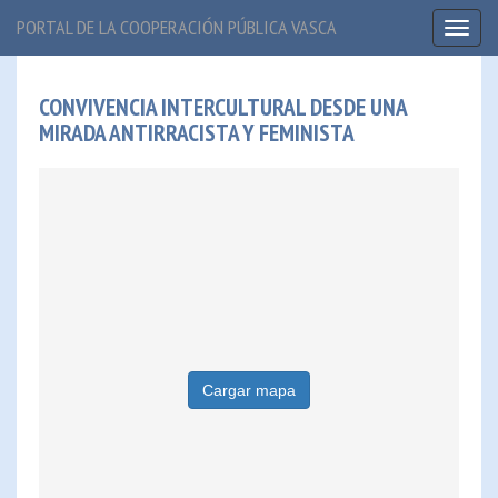
PORTAL DE LA COOPERACIÓN PÚBLICA VASCA
Toggl
naviga
CONVIVENCIA INTERCULTURAL DESDE UNA
MIRADA ANTIRRACISTA Y FEMINISTA
Cargar mapa