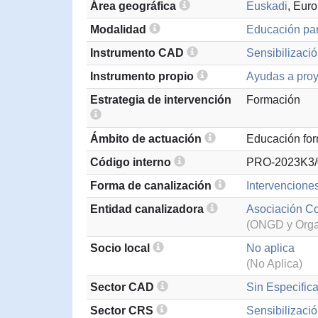
Área geográfica
Euskadi
, Eur
Modalidad
Educación par
Instrumento CAD
Sensibilizació
Instrumento propio
Ayudas a proy
Estrategia de intervención
Formación
Ámbito de actuación
Educación for
Código interno
PRO-2023K3/
Forma de canalización
Intervencione
Entidad canalizadora
Asociación C
(ONGD y Organ
Socio local
No aplica
(No Aplica)
Sector CAD
Sin Especifica
Sector CRS
Sensibilizació