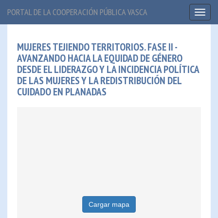
PORTAL DE LA COOPERACIÓN PÚBLICA VASCA
Toggl
naviga
MUJERES TEJIENDO TERRITORIOS. FASE II -
AVANZANDO HACIA LA EQUIDAD DE GÉNERO
DESDE EL LIDERAZGO Y LA INCIDENCIA POLÍTICA
DE LAS MUJERES Y LA REDISTRIBUCIÓN DEL
CUIDADO EN PLANADAS
Cargar mapa