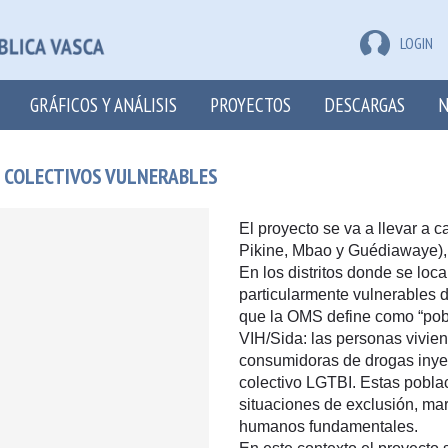
LOGIN
GRÁFICOS Y ANÁLISIS
PROYECTOS
DESCARGAS
N
E COLECTIVOS VULNERABLES
El proyecto se va a llevar a c
Pikine, Mbao y Guédiawaye), 
En los distritos donde se loca
particularmente vulnerables d
que la OMS define como “pobl
VIH/Sida: las personas vivie
consumidoras de drogas inyect
colectivo LGTBI. Estas pobla
situaciones de exclusión, ma
humanos fundamentales.