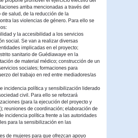
se propone promover el ejercicio efectivo del
blaciones arriba mencionadas a través del
o de salud, de la reducción de la
ontra las violencias de género. Para ello se
dos:
ilidad y la accesibilidad a los servicios
ón social. Se van a realizar diversas
entidades implicadas en el proyecto;
istrito sanitario de Guédiawaye en la
otación de material médico; construcción de un
ervicios sociales; formaciones para
fuerzo del trabajo en red entre mediadores/as
 incidencia política y sensibilización liderado
ociedad civil. Para ello se reforzará
aciones (para la ejecución del proyecto y
); reuniones de coordinación; elaboración de
e incidencia política frente a las autoridades
les para la sensibilización en las
ones de mujeres para que ofrezcan apoyo