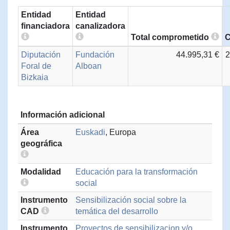
Entidad
Entidad
financiadora
canalizadora
Total comprometido
C
Diputación
Fundación
44.995,31 €
2
Foral de
Alboan
Bizkaia
Información adicional
Área
Euskadi
, Europa
geográfica
Modalidad
Educación para la transformación
social
Instrumento
Sensibilización social sobre la
CAD
temática del desarrollo
Instrumento
Proyectos de sensibilizacion y/o