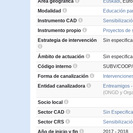
Área geográfica
Euskadi
, Eur
Modalidad
Educación par
Instrumento CAD
Sensibilizació
Instrumento propio
Proyectos de s
Estrategia de intervención
Sin especifica
Ámbito de actuación
Sin especifica
Código interno
SUBV/COOP/
Forma de canalización
Intervencione
Entidad canalizadora
Entreamigos -
(ONGD y Organ
Socio local
Sector CAD
Sin Especifica
Sector CRS
Sensibilizació
Año de inicio y fin
2017 - 2018