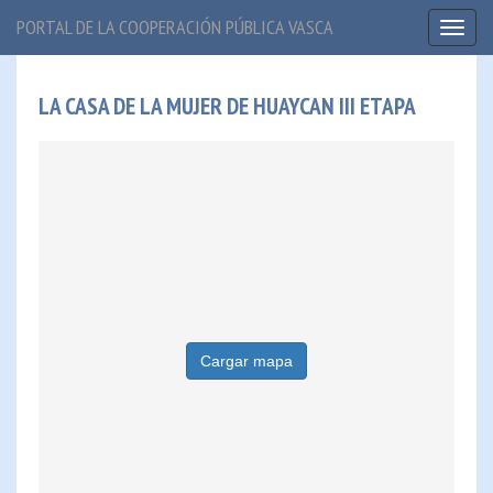
PORTAL DE LA COOPERACIÓN PÚBLICA VASCA
Toggl
naviga
LA CASA DE LA MUJER DE HUAYCAN III ETAPA
Cargar mapa