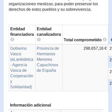
organizaciones mestizas, para poder preservar los
derechos de estos pueblos y su sobrevivencia.
Entidad
Entidad
financiadora
canalizadora
Total comprometido
Gobierno
Provincia de
298.657,16 €
2
Vasco
Hermanos
(eLankidetza
Menores
2
- Agencia
Capuchinos
Vasca de
de España
2
Cooperación
y
2
Solidaridad)
Información adicional