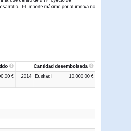
nmarque dentro de un Proyecto de
desarrollo. -El importe máximo por alumno/a no
tido
Cantidad desembolsada
00,00 €
2014
Euskadi
10.000,00 €