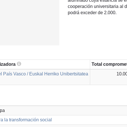
alumnado cuya estancia se e
cooperación universitaria al 
podrá exceder de 2.000.
lizadora
Total comprome
l País Vasco / Euskal Herriko Unibertsitatea
10.0
opa
a la transformación social