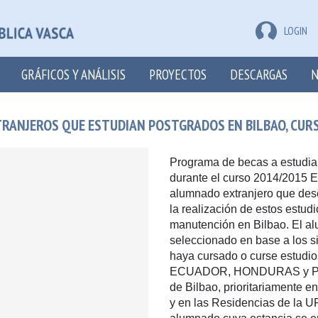
LOGIN
GRÁFICOS Y ANÁLISIS
PROYECTOS
DESCARGAS
N
TRANJEROS QUE ESTUDIAN POSTGRADOS EN BILBAO, CUR
Programa de becas a estudian
durante el curso 2014/2015 Es
alumnado extranjero que des
la realización de estos estud
manutención en Bilbao. El al
seleccionado en base a los si
haya cursado o curse estud
ECUADOR, HONDURAS y PERU.
de Bilbao, prioritariamente 
y en las Residencias de la U