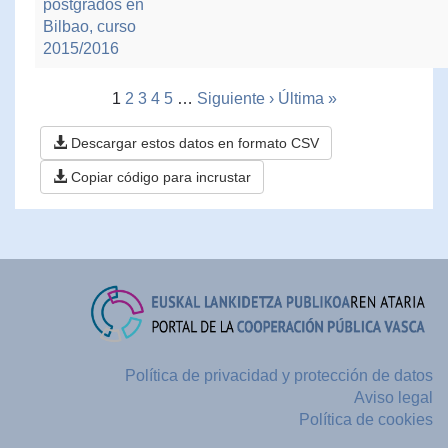
postgrados en
Bilbao, curso
2015/2016
1
2
3
4
5
…
Siguiente ›
Última »
Descargar estos datos en formato CSV
Copiar código para incrustar
Política de privacidad y protección de datos
Aviso legal
Política de cookies