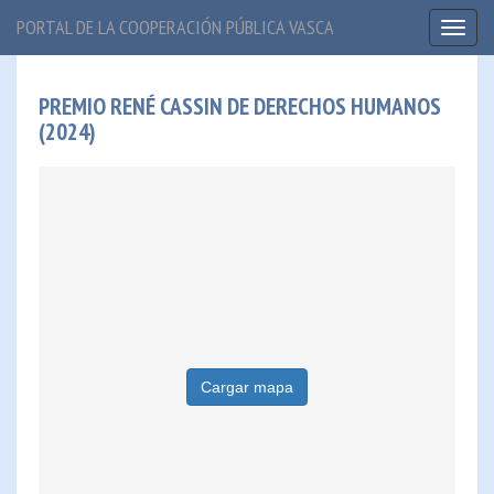
PORTAL DE LA COOPERACIÓN PÚBLICA VASCA
Toggl
naviga
PREMIO RENÉ CASSIN DE DERECHOS HUMANOS
(2024)
Cargar mapa