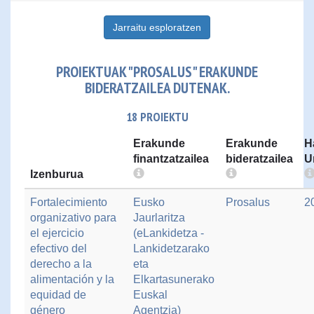
Jarraitu esploratzen
PROIEKTUAK "PROSALUS" ERAKUNDE
BIDERATZAILEA DUTENAK.
18 PROIEKTU
Erakunde
Erakunde
H
finantzatzailea
bideratzailea
U
Izenburua
Fortalecimiento
Eusko
Prosalus
2
organizativo para
Jaurlaritza
el ejercicio
(eLankidetza -
efectivo del
Lankidetzarako
derecho a la
eta
alimentación y la
Elkartasunerako
equidad de
Euskal
género
Agentzia)