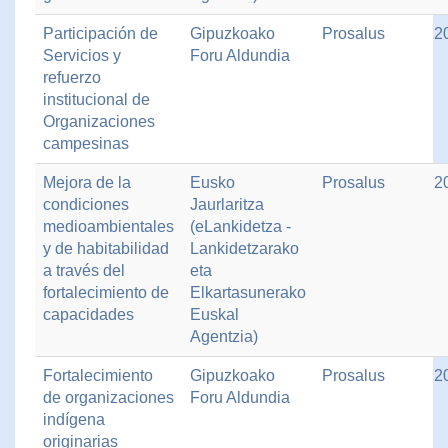
Participación de
Gipuzkoako
Prosalus
2
Servicios y
Foru Aldundia
refuerzo
institucional de
Organizaciones
campesinas
Mejora de la
Eusko
Prosalus
2
condiciones
Jaurlaritza
medioambientales
(eLankidetza -
y de habitabilidad
Lankidetzarako
a través del
eta
fortalecimiento de
Elkartasunerako
capacidades
Euskal
Agentzia)
Fortalecimiento
Gipuzkoako
Prosalus
2
de organizaciones
Foru Aldundia
indígena
originarias