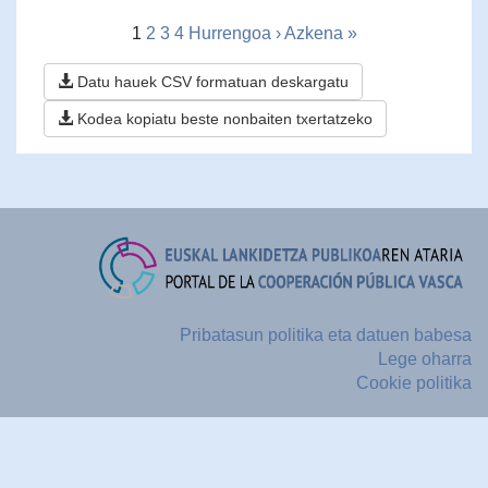
1
2
3
4
Hurrengoa ›
Azkena »
Datu hauek CSV formatuan deskargatu
Kodea kopiatu beste nonbaiten txertatzeko
Pribatasun politika eta datuen babesa
Lege oharra
Cookie politika