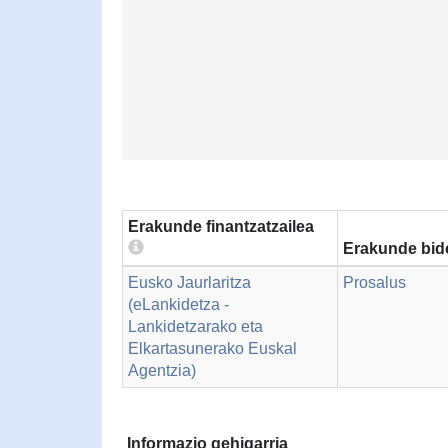
Erakunde finantzatzailea
Erakunde bid
Eusko Jaurlaritza
Prosalus
(eLankidetza -
Lankidetzarako eta
Elkartasunerako Euskal
Agentzia)
Informazio gehigarria