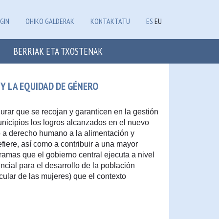
GIN
OHIKO GALDERAK
KONTAKTATU
ES
EU
BERRIAK ETA TXOSTENAK
 Y LA EQUIDAD DE GÉNERO
gurar que se recojan y garanticen en la gestión
municipios los logros alcanzados en el nuevo
to a derecho humano a la alimentación y
fiere, así como a contribuir a una mayor
ramas que el gobierno central ejecuta a nivel
ncial para el desarrollo de la población
ular de las mujeres) que el contexto