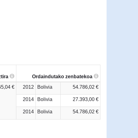
tira
Ordaindutako zenbatekoa
65,04 €
2012
Bolivia
54.786,02 €
2014
Bolivia
27.393,00 €
2014
Bolivia
54.786,02 €