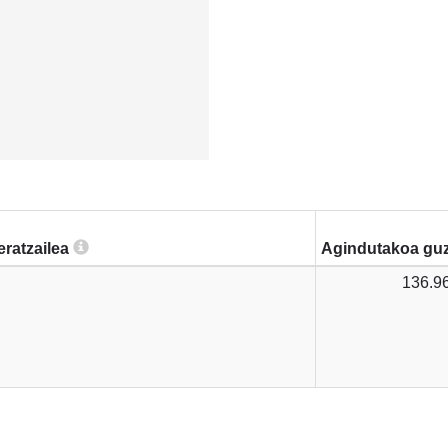
eratzailea
Agindutakoa guz
136.9