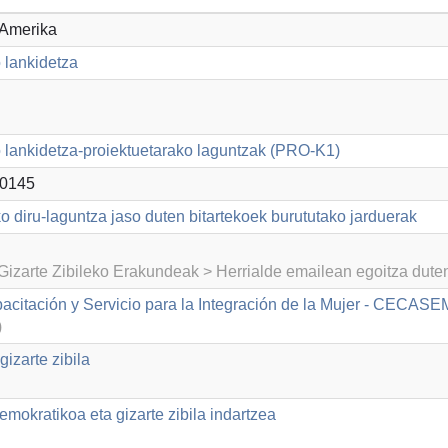
 Amerika
 lankidetza
lankidetza-proiektuetarako laguntzak (PRO-K1)
0145
o diru-laguntza jaso duten bitartekoek burututako jarduerak
izarte Zibileko Erakundeak > Herrialde emailean egoitza dut
acitación y Servicio para la Integración de la Mujer - CECASE
)
izarte zibila
emokratikoa eta gizarte zibila indartzea