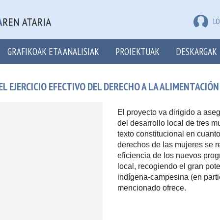
LO
GRAFIKOAK ETA ANALISIAK
PROIEKTUAK
DESKARGAK
 EJERCICIO EFECTIVO DEL DERECHO A LA ALIMENTACIÓN
El proyecto va dirigido a ase
del desarrollo local de tres 
texto constitucional en cuan
derechos de las mujeres se re
eficiencia de los nuevos prog
local, recogiendo el gran pote
indígena-campesina (en partic
mencionado ofrece.