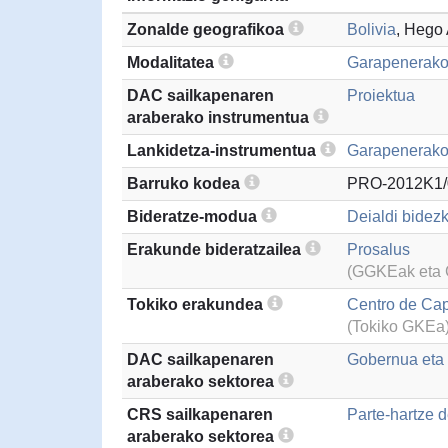
Zonalde geografikoa
Bolivia
, Hego
Modalitatea
Garapenerako
DAC sailkapenaren
Proiektua
araberako instrumentua
Lankidetza-instrumentua
Garapenerako 
Barruko kodea
PRO-2012K1/
Bideratze-modua
Deialdi bidezk
Erakunde bideratzailea
Prosalus
(GGKEak eta G
Tokiko erakundea
Centro de Cap
(Tokiko GKEa
DAC sailkapenaren
Gobernua eta g
araberako sektorea
CRS sailkapenaren
Parte-hartze d
araberako sektorea