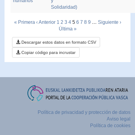
humanos
y
Solidaridad)
« Primera
‹ Anterior
1
2
3
4
5
6
7
8
9
…
Siguiente ›
Última »
Descargar estos datos en formato CSV
Copiar código para incrustar
Política de privacidad y protección de datos
Aviso legal
Política de cookies