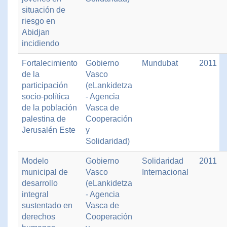
situación de
riesgo en
Abidjan
incidiendo
Fortalecimiento
Gobierno
Mundubat
2011
de la
Vasco
participación
(eLankidetza
socio-política
- Agencia
de la población
Vasca de
palestina de
Cooperación
Jerusalén Este
y
Solidaridad)
Modelo
Gobierno
Solidaridad
2011
municipal de
Vasco
Internacional
desarrollo
(eLankidetza
integral
- Agencia
sustentado en
Vasca de
derechos
Cooperación