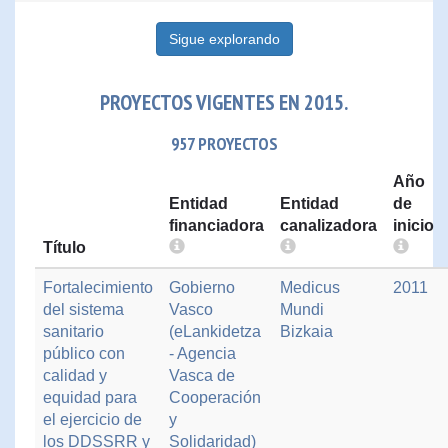
Sigue explorando
PROYECTOS VIGENTES EN 2015.
957 PROYECTOS
Año
Entidad
Entidad
de
financiadora
canalizadora
inicio
Título
Fortalecimiento
Gobierno
Medicus
2011
del sistema
Vasco
Mundi
sanitario
(eLankidetza
Bizkaia
público con
- Agencia
calidad y
Vasca de
equidad para
Cooperación
el ejercicio de
y
los DDSSRR y
Solidaridad)