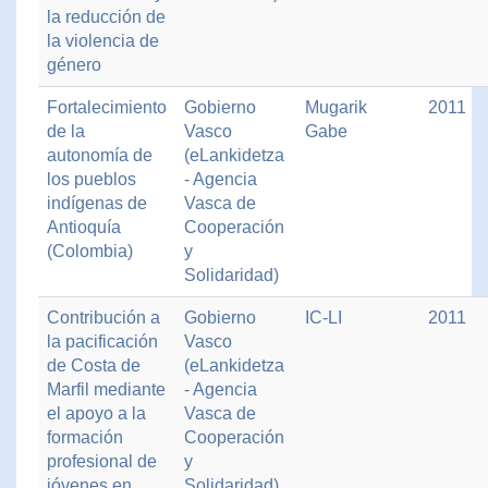
la reducción de
la violencia de
género
Fortalecimiento
Gobierno
Mugarik
2011
de la
Vasco
Gabe
autonomía de
(eLankidetza
los pueblos
- Agencia
indígenas de
Vasca de
Antioquía
Cooperación
(Colombia)
y
Solidaridad)
Contribución a
Gobierno
IC-LI
2011
la pacificación
Vasco
de Costa de
(eLankidetza
Marfil mediante
- Agencia
el apoyo a la
Vasca de
formación
Cooperación
profesional de
y
jóvenes en
Solidaridad)