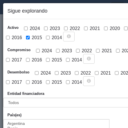
PORTAL DE LA COOPERACIÓN PÚBLICA VASCA
Toggl
Sigue explorando
naviga
Activo
2024
2023
2022
2021
2020
2016
2015
2014
Compromiso
2024
2023
2022
2021
20
2017
2016
2015
2014
Cargar mapa
Desembolso
2024
2023
2022
2021
20
2017
2016
2015
2014
Entidad financiadora
País(es)