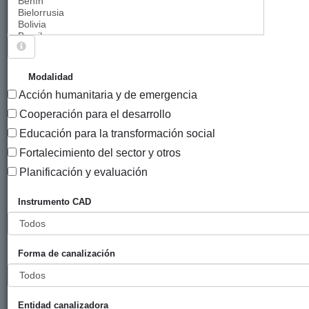
Sigue explorando
PROYECTOS VIGENTES EN 2015.
Modalidad
Acción humanitaria y de emergencia
957 PROYECTOS
Cooperación para el desarrollo
Año
Educación para la transformación social
Entidad
Entidad
de
Fortalecimiento del sector y otros
financiadora
canalizadora
inicio
Título
Planificación y evaluación
Fortalecimiento
Gobierno
Medicus
2011
Instrumento CAD
del sistema
Vasco
Mundi
sanitario
(eLankidetza
Bizkaia
público con
- Agencia
Forma de canalización
calidad y
Vasca de
equidad para
Cooperación
el ejercicio de
y
los DDSSRR y
Solidaridad)
Entidad canalizadora