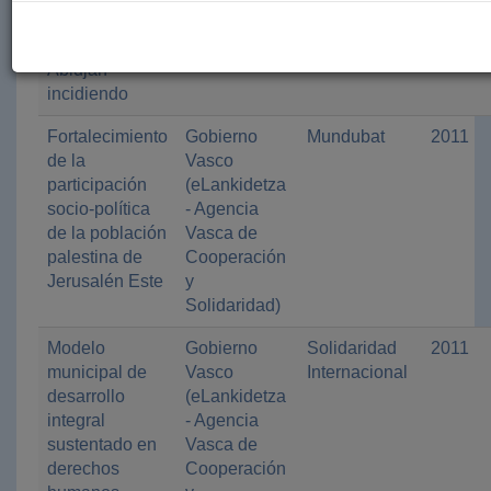
situación de
riesgo en
Abidjan
incidiendo
Fortalecimiento
Gobierno
Mundubat
2011
de la
Vasco
participación
(eLankidetza
socio-política
- Agencia
de la población
Vasca de
palestina de
Cooperación
Jerusalén Este
y
Solidaridad)
Modelo
Gobierno
Solidaridad
2011
municipal de
Vasco
Internacional
desarrollo
(eLankidetza
integral
- Agencia
sustentado en
Vasca de
derechos
Cooperación