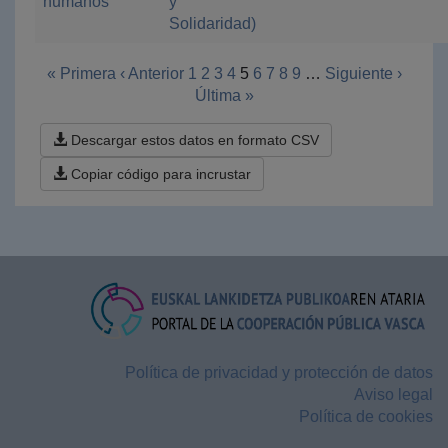
humanos
y
Solidaridad)
« Primera
‹ Anterior
1
2
3
4
5
6
7
8
9
…
Siguiente ›
Última »
Descargar estos datos en formato CSV
Copiar código para incrustar
Política de privacidad y protección de datos
Aviso legal
Política de cookies