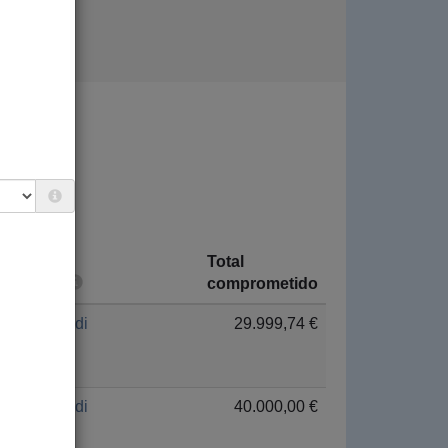
Total
País
comprometido
Euskadi
29.999,74 €
Euskadi
40.000,00 €