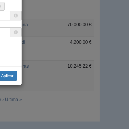
Palestina
70.000,00 €
Euskadi
4.200,00 €
Honduras
10.245,22 €
 ›
Última »