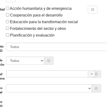
Acción humanitaria y de emergencia
dad
Cooperación para el desarrollo
Educación para la transformación social
Fortalecimiento del sector y otros
Sigue explorando
Planificación y evaluación
PROYECTOS VIGENTES EN 2015.
nto
AD
957 PROYECTOS
de
Entidad canalizadora
Año de
ión
d financiadora
inicio
ad
o Vasco (Lehendakaritza -
Foro Rural Mundial
2015
ora
 (Secretaría General de
Exterior y Euskadi Global))
io
al
no Vasco (Departamento de
Foro Rural Mundial
2015
or
ollo Económico y
AD