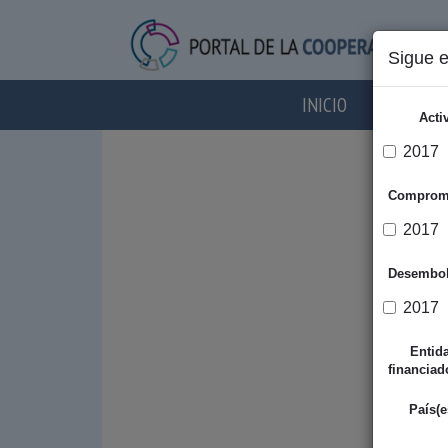
Sigue 
INICIO
AGENTES
Acti
2017
Comprom
2017
Desembo
2017
Entid
financiad
País(e