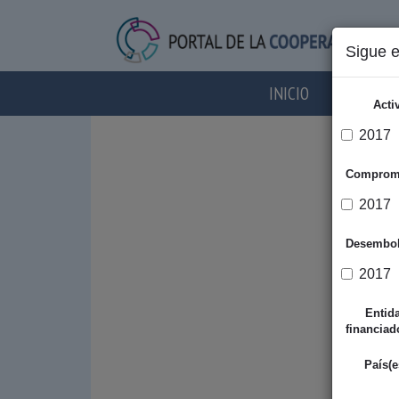
Sigue 
INICIO
AGENTES
Acti
2017
Comprom
2017
Desembo
2017
Entid
financiad
País(e