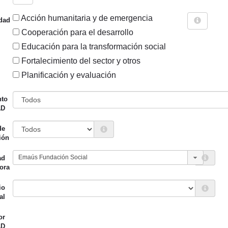
Acción humanitaria y de emergencia
dad
Cooperación para el desarrollo
Educación para la transformación social
Fortalecimiento del sector y otros
Sigue explorando
Planificación y evaluación
OS CUYO ENTIDAD CANALIZADORA ES EMAÚS FUNDACIÓN
nto
AD
49 PROYECTOS
de
Entidad canalizadora
Año de
ión
d financiadora
inicio
ad
miento de San Sebastián
Emaús
2017
ora
io
al
or
AD