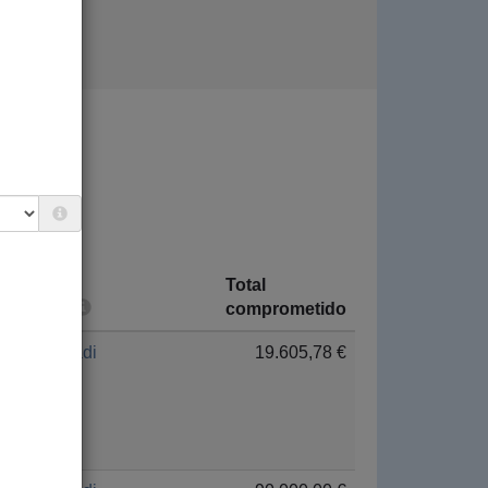
 SOCIAL.
Total
País
comprometido
Euskadi
19.605,78 €