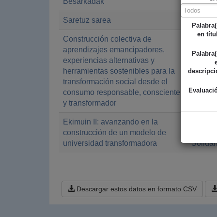
Besarkadak
Diputac
Saretuz sarea
Diputac
Palabra(
en títu
Construcción colectiva de
Gobiern
aprendizajes emancipadores,
Agenci
Palabra(
experiencias alternativas y
Solidar
herramientas sostenibles para la
descripci
transformación social desde el
Evaluaci
consumo responsable, consciente
y transformador
Ekimuin II: avanzando en la
Gobiern
construcción de un modelo de
Agenci
universidad transformadora
Solidar
Descargar estos datos en formato CSV