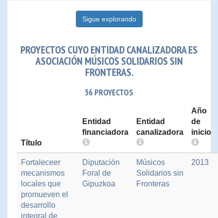
Sigue explorando
PROYECTOS CUYO ENTIDAD CANALIZADORA ES
ASOCIACIÓN MÚSICOS SOLIDARIOS SIN
FRONTERAS.
36 PROYECTOS
Año
Entidad
Entidad
de
financiadora
canalizadora
inicio
Título
Fortaleceer
Diputación
Músicos
2013
mecanismos
Foral de
Solidarios sin
locales que
Gipuzkoa
Fronteras
promueven el
desarrollo
integral de