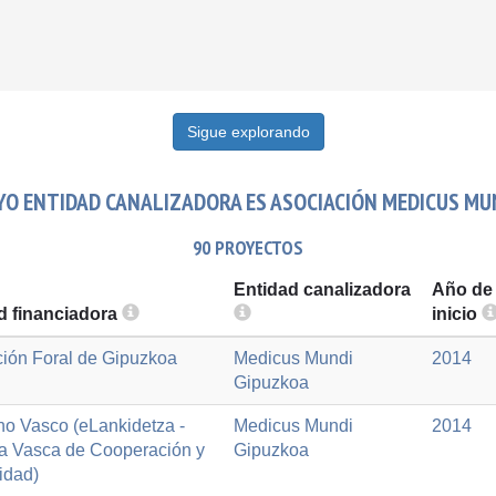
Sigue explorando
O ENTIDAD CANALIZADORA ES ASOCIACIÓN MEDICUS MU
90 PROYECTOS
Entidad canalizadora
Año de
d financiadora
inicio
ción Foral de Gipuzkoa
Medicus Mundi
2014
Gipuzkoa
no Vasco (eLankidetza -
Medicus Mundi
2014
a Vasca de Cooperación y
Gipuzkoa
idad)