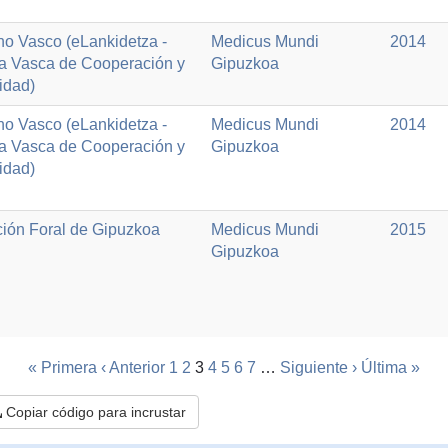
no Vasco (eLankidetza -
Medicus Mundi
2014
a Vasca de Cooperación y
Gipuzkoa
idad)
no Vasco (eLankidetza -
Medicus Mundi
2014
a Vasca de Cooperación y
Gipuzkoa
idad)
ción Foral de Gipuzkoa
Medicus Mundi
2015
Gipuzkoa
« Primera
‹ Anterior
1
2
3
4
5
6
7
…
Siguiente ›
Última »
Copiar código para incrustar