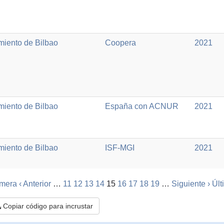
miento de Bilbao
Coopera
2021
miento de Bilbao
España con ACNUR
2021
miento de Bilbao
ISF-MGI
2021
imera
‹ Anterior
…
11
12
13
14
15
16
17
18
19
…
Siguiente ›
Últ
Copiar código para incrustar