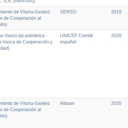
, .S.A. (AMVISA))
iento de Vitoria-Gasteiz
SERSO
2019
io de Cooperación al
llo)
o Vasco (eLankidetza -
UNICEF Comité
2020
a Vasca de Cooperación y
español
idad)
iento de Vitoria-Gasteiz
Alboan
2020
io de Cooperación al
llo)