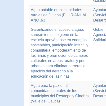
Gasteiz
Agua potable en comunidades
Ayuntam
rurales de Jutiapa (PLURIANUAL,
(Servic
AÑO 3/3)
Desarro
Garantizando el acceso a agua,
Gobiern
saneamiento e higiene en la
Agenci
escuela apoyándose en energías
Solidar
sostenibles, participación infantil y
comunitaria, empoderamiento de
las niñas y promoción de cambios
culturales en áreas rurales y peri-
urbanas para eliminar barreras al
ejercicio del derecho a la
educación de las niñas
Agua para la paz en 3
Ayuntam
comunidades rurales de los
(Servic
municipios del Restrepo y Ginebra
Desarro
(Valle del Cauca)