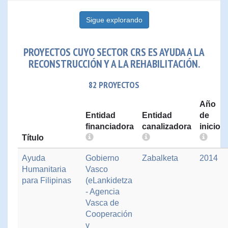
Sigue explorando
PROYECTOS CUYO SECTOR CRS ES AYUDA A LA
RECONSTRUCCIÓN Y A LA REHABILITACIÓN.
82 PROYECTOS
Año
Entidad
Entidad
de
financiadora
canalizadora
inicio
Título
Ayuda
Gobierno
Zabalketa
2014
Humanitaria
Vasco
para Filipinas
(eLankidetza
- Agencia
Vasca de
Cooperación
y