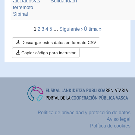
afectados/as
Solidaridad)
terremoto
Sibinal
1
2
3
4
5
…
Siguiente ›
Última »
Descargar estos datos en formato CSV
Copiar código para incrustar
Política de privacidad y protección de datos
Aviso legal
Política de cookies