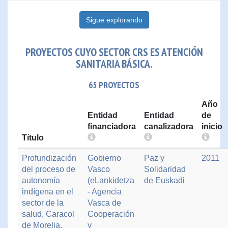
Sigue explorando
PROYECTOS CUYO SECTOR CRS ES ATENCIÓN
SANITARIA BÁSICA.
65 PROYECTOS
Año
Entidad
Entidad
de
financiadora
canalizadora
inicio
Título
Profundización
Gobierno
Paz y
2011
del proceso de
Vasco
Solidaridad
autonomía
(eLankidetza
de Euskadi
indígena en el
- Agencia
sector de la
Vasca de
salud, Caracol
Cooperación
de Morelia,
y