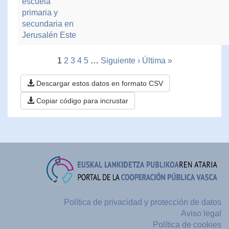
escuela
primaria y
secundaria en
Jerusalén Este
1
2
3
4
5
…
Siguiente ›
Última »
Descargar estos datos en formato CSV
Copiar código para incrustar
Política de privacidad y protección de datos
Aviso legal
Política de cookies