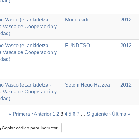
idad)
o Vasco (eLankidetza -
Mundukide
2012
a Vasca de Cooperación y
idad)
o Vasco (eLankidetza -
FUNDESO
2012
a Vasca de Cooperación y
idad)
o Vasco (eLankidetza -
Setem Hego Haizea
2012
a Vasca de Cooperación y
idad)
« Primera
‹ Anterior
1
2
3
4
5
6
7
…
Siguiente ›
Última »
Copiar código para incrustar