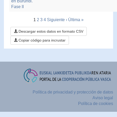
en Burundi.
Fase II
1
2
3
4
Siguiente ›
Última »
Descargar estos datos en formato CSV
Copiar código para incrustar
Política de privacidad y protección de datos
Aviso legal
Política de cookies