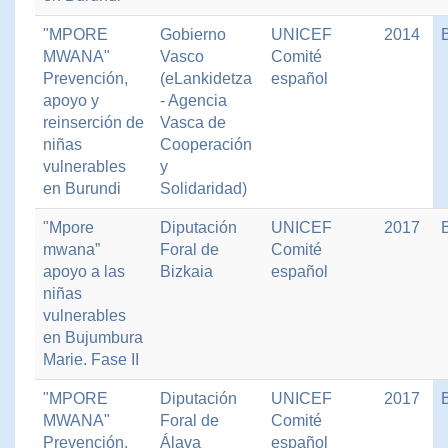
"MPORE
Gobierno
UNICEF
2014
MWANA"
Vasco
Comité
Prevención,
(eLankidetza
español
apoyo y
- Agencia
reinserción de
Vasca de
niñas
Cooperación
vulnerables
y
en Burundi
Solidaridad)
"Mpore
Diputación
UNICEF
2017
mwana”
Foral de
Comité
apoyo a las
Bizkaia
español
niñas
vulnerables
en Bujumbura
Marie. Fase II
"MPORE
Diputación
UNICEF
2017
MWANA"
Foral de
Comité
Prevención,
Álava
español