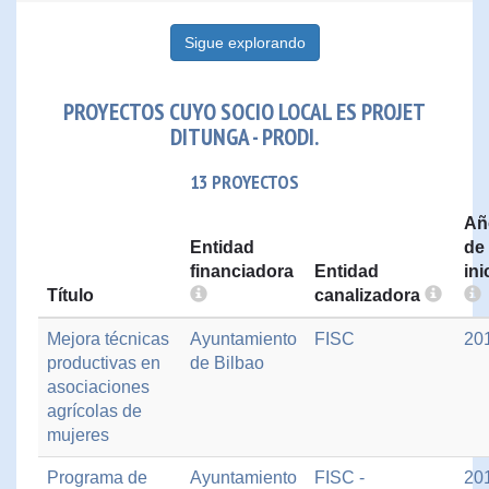
Sigue explorando
PROYECTOS CUYO SOCIO LOCAL ES PROJET
DITUNGA - PRODI.
13 PROYECTOS
Añ
Entidad
de
financiadora
Entidad
ini
Título
canalizadora
Mejora técnicas
Ayuntamiento
FISC
20
productivas en
de Bilbao
asociaciones
agrícolas de
mujeres
Programa de
Ayuntamiento
FISC -
20