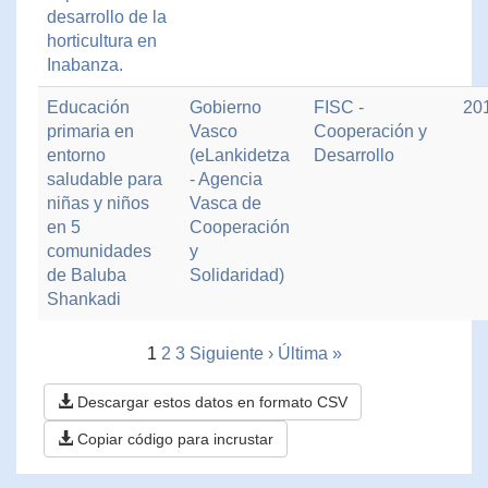
desarrollo de la
horticultura en
Inabanza.
Educación
Gobierno
FISC -
20
primaria en
Vasco
Cooperación y
entorno
(eLankidetza
Desarrollo
saludable para
- Agencia
niñas y niños
Vasca de
en 5
Cooperación
comunidades
y
de Baluba
Solidaridad)
Shankadi
1
2
3
Siguiente ›
Última »
Descargar estos datos en formato CSV
Copiar código para incrustar