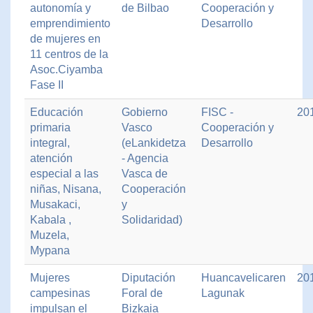
autonomía y
de Bilbao
Cooperación y
emprendimiento
Desarrollo
de mujeres en
11 centros de la
Asoc.Ciyamba
Fase II
Educación
Gobierno
FISC -
20
primaria
Vasco
Cooperación y
integral,
(eLankidetza
Desarrollo
atención
- Agencia
especial a las
Vasca de
niñas, Nisana,
Cooperación
Musakaci,
y
Kabala ,
Solidaridad)
Muzela,
Mypana
Mujeres
Diputación
Huancavelicaren
20
campesinas
Foral de
Lagunak
impulsan el
Bizkaia