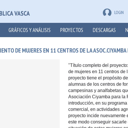
LOGIN
GRÁFICOS Y ANÁLISIS
PROYECTOS
DESCARGAS
N
NTO DE MUJERES EN 11 CENTROS DE LA ASOC.CIYAMBA F
"Título completo del proyec
de mujeres en 11 centros de
proyecto tiene el propósito d
alumnas de los centros de fo
campesinas y analfabetas que
Asociación Ciyamba para la Fo
introducción, en su programa 
comercial, en actividades a
proyecto incide nuevamente e
este modo conseguir sacarle d