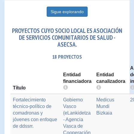
Sigue explorando
PROYECTOS CUYO SOCIO LOCAL ES ASOCIACIÓN
DE SERVICIOS COMUNITARIOS DE SALUD -
ASECSA.
18 PROYECTOS
A
Entidad
Entidad
d
financiadora
canalizadora
i
Título
Fortalecimiento
Gobierno
Medicus
2
técnico-político de
Vasco
Mundi
comadronas y
(eLankidetza
Bizkaia
jóvenes con enfoque
- Agencia
de ddssrr.
Vasca de
Cooperación