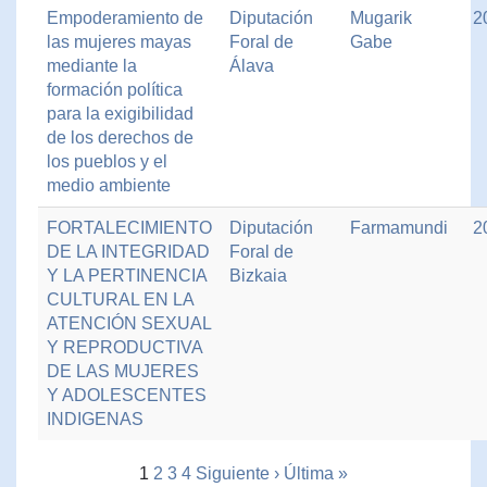
Empoderamiento de
Diputación
Mugarik
2
las mujeres mayas
Foral de
Gabe
mediante la
Álava
formación política
para la exigibilidad
de los derechos de
los pueblos y el
medio ambiente
FORTALECIMIENTO
Diputación
Farmamundi
2
DE LA INTEGRIDAD
Foral de
Y LA PERTINENCIA
Bizkaia
CULTURAL EN LA
ATENCIÓN SEXUAL
Y REPRODUCTIVA
DE LAS MUJERES
Y ADOLESCENTES
INDIGENAS
1
2
3
4
Siguiente ›
Última »