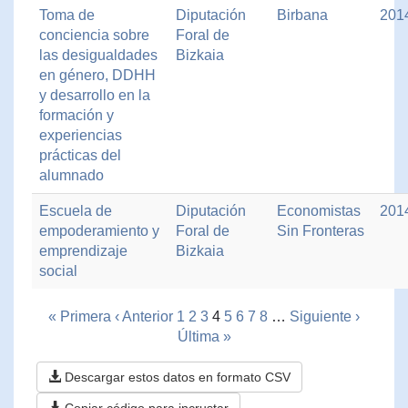
Toma de
Diputación
Birbana
201
conciencia sobre
Foral de
las desigualdades
Bizkaia
en género, DDHH
y desarrollo en la
formación y
experiencias
prácticas del
alumnado
Escuela de
Diputación
Economistas
201
empoderamiento y
Foral de
Sin Fronteras
emprendizaje
Bizkaia
social
« Primera
‹ Anterior
1
2
3
4
5
6
7
8
…
Siguiente ›
Última »
Descargar estos datos en formato CSV