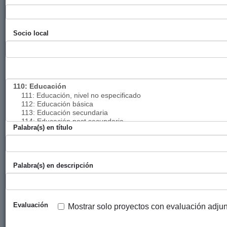
fondo
documental del
Archivo Histórico
Socio local
de la Policía
Nacional de
Guatemala
Resiliencia de
Diputación
Músicos
2021
las mujeres para
Foral de
Solidarios sin
enfrentar el
Bizkaia
Fronteras
impacto socio
Palabra(s) en título
político del
COVID-19.
Desarrollo
Diputación
OSCARTE
2021
Palabra(s) en descripción
comunitario,
Foral de
equitativo y
Bizkaia
sostenible
garantizando el
Evaluación
Mostrar solo proyectos con evaluación adju
derecho al agua.