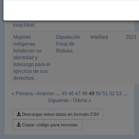
Empoderamiento
Diputación
Entreamigos
2021
integral de
Foral de
- Lagun
mujeres maya
Bizkaia
Artean
kaqchikel.
Mujeres
Diputación
InteRed
2021
indígenas
Foral de
fortalecen su
Bizkaia
identidad y
liderazgo para el
ejercicio de sus
derechos.
« Primera
‹ Anterior
…
45
46
47
48
49
50
51
52
53
…
Siguiente ›
Última »
Descargar estos datos en formato CSV
Copiar código para incrustar