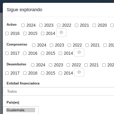
PORTAL DE LA COOPERACIÓN PÚBLICA VASCA
Toggl
Sigue explorando
naviga
Activo
2024
2023
2022
2021
2020
2016
2015
2014
Compromiso
2024
2023
2022
2021
20
2017
2016
2015
2014
Cargar mapa
Desembolso
2024
2023
2022
2021
20
2017
2016
2015
2014
Entidad financiadora
País(es)