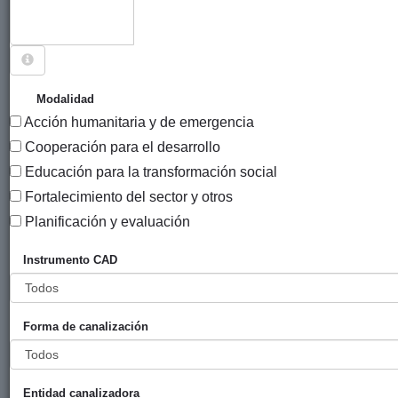
Sigue explorando
PROYECTOS CUYO PAÍS ES GUATEMALA.
Modalidad
Acción humanitaria y de emergencia
445 PROYECTOS
Cooperación para el desarrollo
Año
Educación para la transformación social
Entidad
Entidad
de
Fortalecimiento del sector y otros
financiadora
canalizadora
inicio
Título
Planificación y evaluación
Contribución al
Gobierno
PNUD
2021
Instrumento CAD
fortalecimiento
Vasco
Guatemala
del proceso de
(eLankidetza
conservación,
- Agencia
Forma de canalización
protección y
Vasca de
gestión pública
Cooperación
eficiente y
y
sostenible del
Solidaridad)
Entidad canalizadora