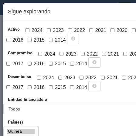
PORTAL DE LA COOPERACIÓN PÚBLICA VASCA
Toggl
Sigue explorando
naviga
Activo
2024
2023
2022
2021
2020
2016
2015
2014
Compromiso
2024
2023
2022
2021
20
2017
2016
2015
2014
Cargar mapa
Desembolso
2024
2023
2022
2021
20
2017
2016
2015
2014
Entidad financiadora
País(es)