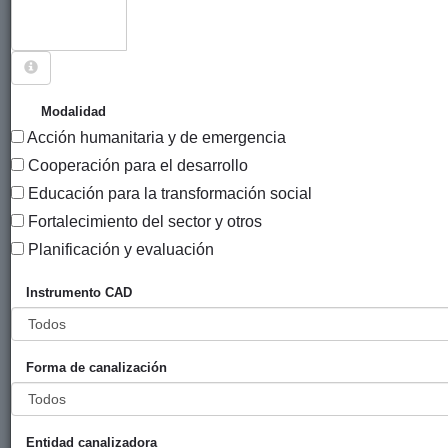
Sigue explorando
PROYECTOS CUYO PAÍS ES GUINEA.
Modalidad
Acción humanitaria y de emergencia
75 PROYECTOS
Cooperación para el desarrollo
Año
Educación para la transformación social
Entidad
Entidad
de
Fortalecimiento del sector y otros
financiadora
canalizadora
inicio
Título
Planificación y evaluación
Fondo Alavés
Diputación
AFA / DFA
2014
Instrumento CAD
de
Foral de
Emergencias
Álava
- FAE
Forma de canalización
(aportación
de la
Diputación
Foral de
Entidad canalizadora