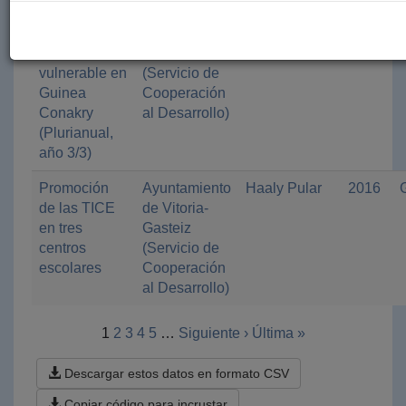
Promoción
Ayuntamiento
Tierra de
2016
de la salud
de Vitoria-
Hombres
en la infancia
Gasteiz
vulnerable en
(Servicio de
Guinea
Cooperación
Conakry
al Desarrollo)
(Plurianual,
año 3/3)
Promoción
Ayuntamiento
Haaly Pular
2016
de las TICE
de Vitoria-
en tres
Gasteiz
centros
(Servicio de
escolares
Cooperación
al Desarrollo)
1
2
3
4
5
…
Siguiente ›
Última »
Descargar estos datos en formato CSV
Copiar código para incrustar