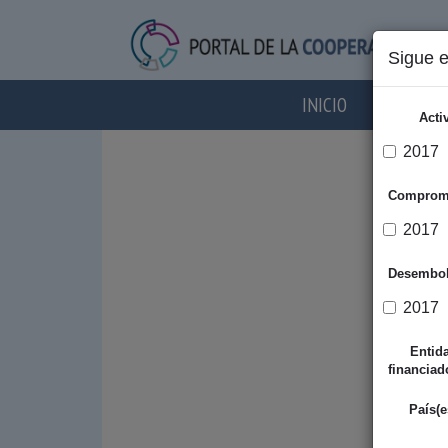
Sigue 
INICIO
AGENTES
Acti
2017
Comprom
2017
Desembo
2017
Entid
financiad
País(e