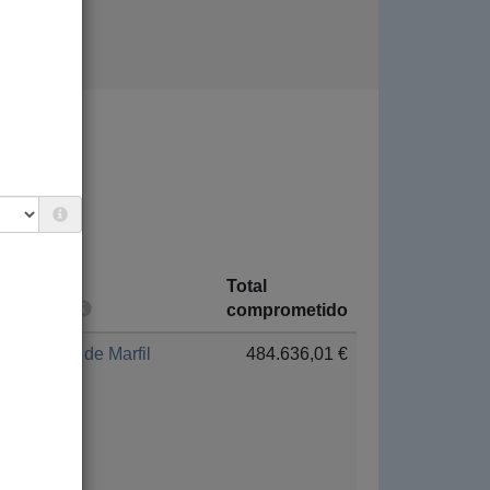
Total
País
comprometido
Costa de Marfil
484.636,01 €