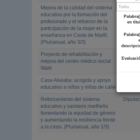
Mejora de la calidad del sistema
Diputac
educativo por la formación del
Palabra(
profesorado y el refuerzo de la
en títu
participación de la mujer en la
Palabra(
enseñanza en Costa de Marfil.
(Plurianual, año 3/3)
descripci
Proyecto de rehabilitación y
Diputac
Evaluaci
mejora del centro médico social
Walé
Casa Akwaba: acogida y apoyo
Ayunta
educativo a niños y niñas de calle
Reforzamiento del sistema
Diputac
educativo y sanitario marfileño
fomentando la equidad de género
y aumentando la resiliencia frente
a la crisis. (Plurianual, año 1/3)