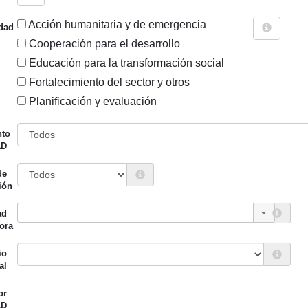
Acción humanitaria y de emergencia
dad
Cooperación para el desarrollo
Educación para la transformación social
Fortalecimiento del sector y otros
Sigue explorando
Planificación y evaluación
PROYECTOS CUYO PAÍS ES COSTA DE MARFIL.
nto
AD
29 PROYECTOS
de
Entidad canalizadora
Año de
ión
d financiadora
inicio
ad
o Vasco (eLankidetza -
UNICEF Comité
2018
ora
a Vasca de Cooperación y
español
idad)
io
al
or
AD