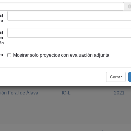
ión Foral de Álava
IC-LI
2019
s)
lo
s)
en
ón
ión Foral de Gipuzkoa
IC-LI
2020
ón
Mostrar solo proyectos con evaluación adjunta
miento de Zarautz
PROYDE-PROEGA
2020
Cerrar
ión Foral de Álava
IC-LI
2021