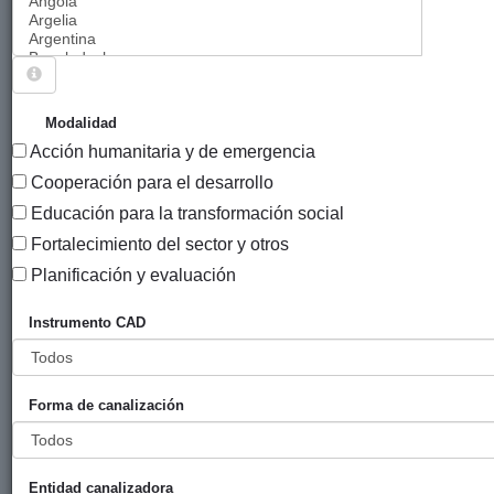
Sigue explorando
PROYECTOS .
Modalidad
Acción humanitaria y de emergencia
7327 PROYECTOS
Cooperación para el desarrollo
Año
Educación para la transformación social
Entidad
Entidad
de
Fortalecimiento del sector y otros
financiadora
canalizadora
inicio
Título
Planificación y evaluación
Implementación
Gobierno
Solidaridad
2011
Instrumento CAD
de un plan de
Vasco
Internacional
Formación
(eLankidetza
Social para el
- Agencia
Forma de canalización
desarrollo
Vasca de
sostenible del
Cooperación
África
y
Subsahariana.
Solidaridad)
Entidad canalizadora