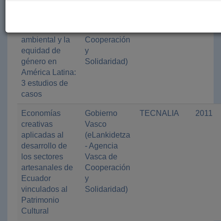
frente a los
(eLankidetza
retos de la
- Agencia
sostenibilidad
Vasca de
ambiental y la
Cooperación
equidad de
y
género en
Solidaridad)
América Latina:
3 estudios de
casos
Economías
Gobierno
TECNALIA
2011
creativas
Vasco
aplicadas al
(eLankidetza
desarrollo de
- Agencia
los sectores
Vasca de
artesanales de
Cooperación
Ecuador
y
vinculados al
Solidaridad)
Patrimonio
Cultural