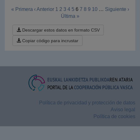
« Primera
‹ Anterior
1
2
3
4
5
6
7
8
9
10
…
Siguiente ›
Última »
Descargar estos datos en formato CSV
Copiar código para incrustar
Política de privacidad y protección de datos
Aviso legal
Política de cookies