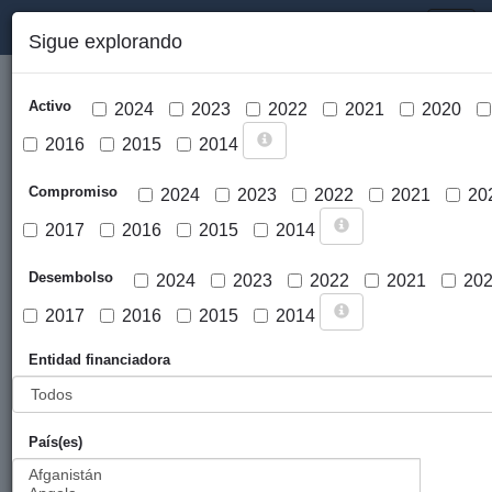
PORTAL DE LA COOPERACIÓN PÚBLICA VASCA
Toggl
Sigue explorando
naviga
Activo
2024
2023
2022
2021
2020
2016
2015
2014
Compromiso
2024
2023
2022
2021
20
2017
2016
2015
2014
Cargar mapa
Desembolso
2024
2023
2022
2021
20
2017
2016
2015
2014
Entidad financiadora
País(es)