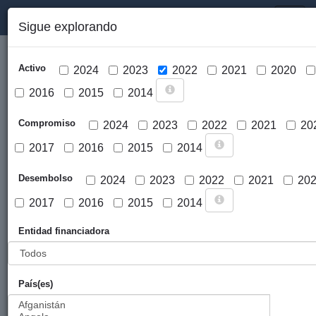
PORTAL DE LA COOPERACIÓN PÚBLICA VASCA
Toggl
Sigue explorando
naviga
Activo
2024
2023
2022
2021
2020
2016
2015
2014
Compromiso
2024
2023
2022
2021
20
2017
2016
2015
2014
Cargar mapa
Desembolso
2024
2023
2022
2021
20
2017
2016
2015
2014
Entidad financiadora
País(es)