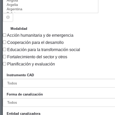
Sigue explorando
PROYECTOS VIGENTES EN 2022.
Modalidad
Acción humanitaria y de emergencia
1239 PROYECTOS
Cooperación para el desarrollo
Año
Educación para la transformación social
Entidad
Entidad
de
Fortalecimiento del sector y otros
financiadora
canalizadora
inicio
Título
Planificación y evaluación
Comunicación y
Ayuntamiento
KCD
2019
Instrumento CAD
cultura para el
de Bilbao
empoderamiento
de mujeres y
Forma de canalización
jóvenes en el
Centro cultural
Sunu Xarit
Aminata, Fase III
Entidad canalizadora