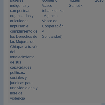
Mujeres
Gobierno
Mugen
2020
indígenas y
Vasco
Gainetik
campesinas
(eLankidetza
organizadas y
- Agencia
articuladas,
Vasca de
impulsan el
Cooperación
cumplimiento de
y
los Derechos de
Solidaridad)
las Mujeres de
Chiapas a través
del
fortalecimiento
de sus
capacidades
políticas,
sociales y
jurídicas para
una vida digna y
libre de
violencia