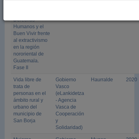
social para el
ejercicio de los
Derechos
Humanos y el
Buen Vivir frente
al extractivismo
en la región
nororiental de
Guatemala.
Fase II
Vida libre de
Gobierno
Haurralde
2020
trata de
Vasco
personas en el
(eLankidetza
ámbito rural y
- Agencia
urbano del
Vasca de
municipio de
Cooperación
San Borja
y
Solidaridad)