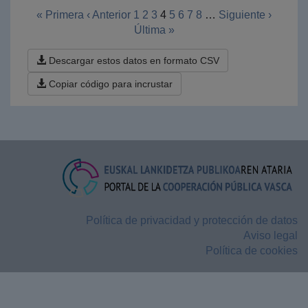
« Primera
‹ Anterior
1
2
3
4
5
6
7
8
…
Siguiente ›
Última »
Descargar estos datos en formato CSV
Copiar código para incrustar
Política de privacidad y protección de datos
Aviso legal
Política de cookies