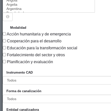
Sigue explorando
PROYECTOS .
Modalidad
Acción humanitaria y de emergencia
7327 PROYECTOS
Cooperación para el desarrollo
Año
Educación para la transformación social
Entidad
Entidad
de
Fortalecimiento del sector y otros
financiadora
canalizadora
inicio
Título
Planificación y evaluación
Propuestas
Gobierno
Hegoa
2010
Instrumento CAD
económicas
Vasco
transformadoras
(eLankidetza
en la región
- Agencia
Forma de canalización
andina
Vasca de
Cooperación
y
Solidaridad)
Entidad canalizadora