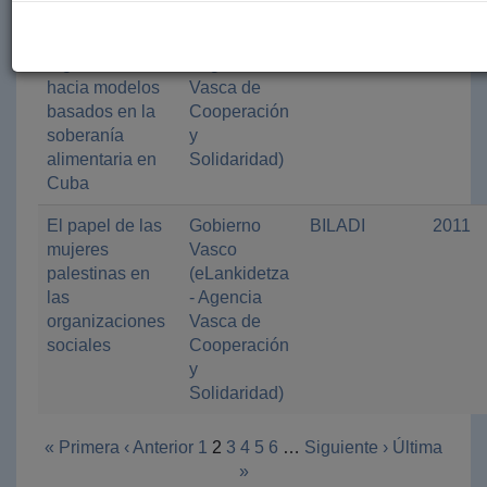
capacidades
Vasco
técnicas de
(eLankidetza
organización
- Agencia
hacia modelos
Vasca de
basados en la
Cooperación
soberanía
y
alimentaria en
Solidaridad)
Cuba
El papel de las
Gobierno
BILADI
2011
mujeres
Vasco
palestinas en
(eLankidetza
las
- Agencia
organizaciones
Vasca de
sociales
Cooperación
y
Solidaridad)
« Primera
‹ Anterior
1
2
3
4
5
6
…
Siguiente ›
Última
»