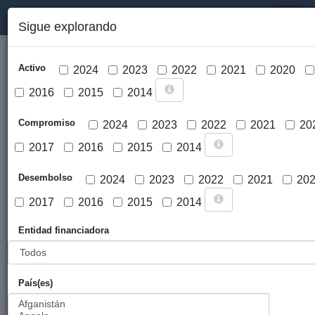
PORTAL DE LA COOPERACIÓN PÚBLICA VASCA
Toggl
Sigue explorando
naviga
Activo
2024
2023
2022
2021
2020
2016
2015
2014
Compromiso
2024
2023
2022
2021
20
2017
2016
2015
2014
Cargar mapa
Desembolso
2024
2023
2022
2021
20
2017
2016
2015
2014
Entidad financiadora
País(es)