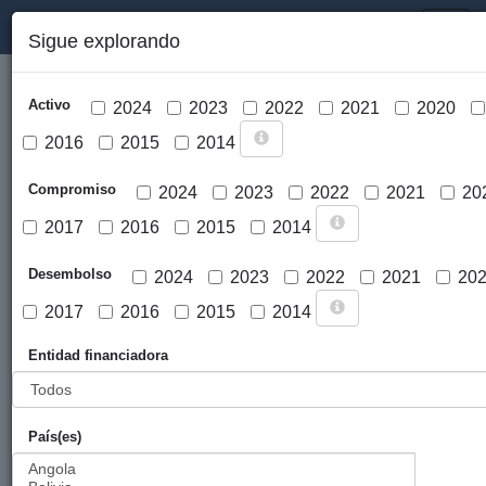
PORTAL DE LA COOPERACIÓN PÚBLICA VASCA
Toggl
Sigue explorando
naviga
Activo
2024
2023
2022
2021
2020
2016
2015
2014
Compromiso
2024
2023
2022
2021
20
2017
2016
2015
2014
Cargar mapa
Desembolso
2024
2023
2022
2021
20
2017
2016
2015
2014
Entidad financiadora
País(es)