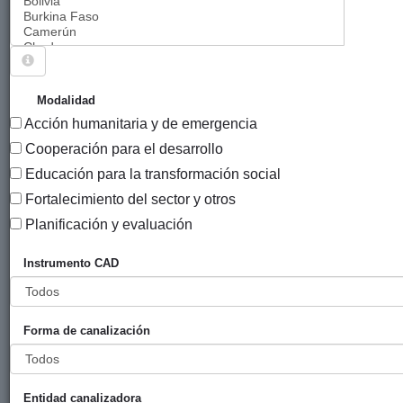
Sigue explorando
PROYECTOS QUE TIENEN EL INSTRUMENTO
Modalidad
"AYUDAS DE EMERGENCIA Y ACCIONES
Acción humanitaria y de emergencia
HUMANITARIAS (PRE)".
Cooperación para el desarrollo
254 PROYECTOS
Educación para la transformación social
Fortalecimiento del sector y otros
Año
Planificación y evaluación
Entidad
Entidad
de
financiadora
canalizadora
inicio
Instrumento CAD
Título
Fortalecimiento
Gobierno
Ayuda en
2023
de cinco
Vasco
Acción
Forma de canalización
escuelas como
(eLankidetza
espacios de
- Agencia
protección de
Vasca de
Entidad canalizadora
infancia y
Cooperación