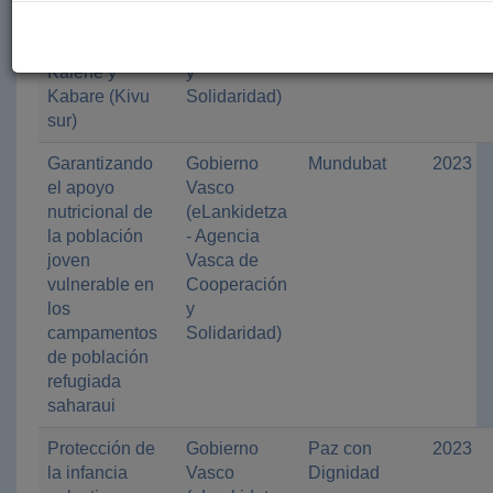
la violencia.
Vasca de
Territorios
Cooperación
Kalehe y
y
Kabare (Kivu
Solidaridad)
sur)
Garantizando
Gobierno
Mundubat
2023
el apoyo
Vasco
nutricional de
(eLankidetza
la población
- Agencia
joven
Vasca de
vulnerable en
Cooperación
los
y
campamentos
Solidaridad)
de población
refugiada
saharaui
Protección de
Gobierno
Paz con
2023
la infancia
Vasco
Dignidad