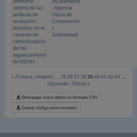
palestina
(eLankidetza
víctima de las
- Agencia
políticas de
Vasca de
ocupación
Cooperación
israelíes, en el
y
contexto de
Solidaridad)
criminalización
de las
organizaciones
de DDHH
« Primera
‹ Anterior
…
35
36
37
38
39
40
41
42
43
…
Siguiente ›
Última »
Descargar estos datos en formato CSV
Copiar código para incrustar