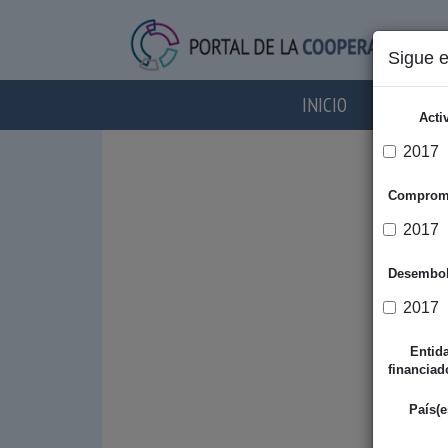
Sigue 
INICIO
AGENTES
Acti
2017
Comprom
2017
Desembo
2017
Entid
financiad
País(e