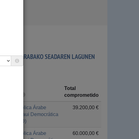
E ÁLAVA / ARABAKO SEADAREN LAGUNEN
Total
País
comprometido
República Árabe
39.200,00 €
Saharaui Democrática
(RASD)
República Árabe
60.000,00 €