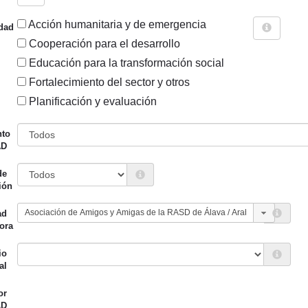
Acción humanitaria y de emergencia
dad
Cooperación para el desarrollo
Educación para la transformación social
Fortalecimiento del sector y otros
Sigue explorando
Planificación y evaluación
RA ES ASOCIACIÓN DE AMIGOS Y AMIGAS DE LA RASD D
nto
ELKARTEA .
AD
164 PROYECTOS
de
ión
Entidad canalizadora
Año de
d financiadora
inicio
ad
ora
ión Foral de Álava
Amigos y Amigas de la
2019
RASD de Álava
io
al
or
ión Foral de Álava
Amigos y Amigas de la
2019
AD