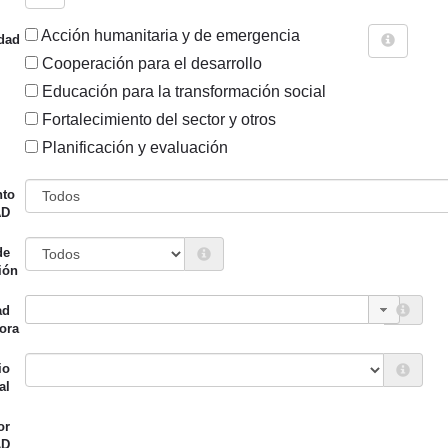
Acción humanitaria y de emergencia
dad
Cooperación para el desarrollo
Educación para la transformación social
Fortalecimiento del sector y otros
Sigue explorando
Planificación y evaluación
ECTOR CRS ES AYUDA MULTISECTORIAL PARA SERVICIOS 
nto
AD
123 PROYECTOS
de
Entidad canalizadora
Año de
ión
d financiadora
inicio
ad
iento de Vitoria-Gasteiz
Colombia - Euskadi
2014
ora
io de Cooperación al
llo)
io
al
or
iento de Vitoria-Gasteiz
AFANIS
2014
AD