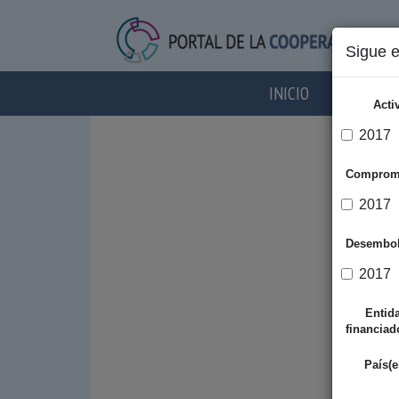
Sigue 
INICIO
AGENTES
Acti
2017
Comprom
2017
Desembo
2017
Entid
financiad
País(e