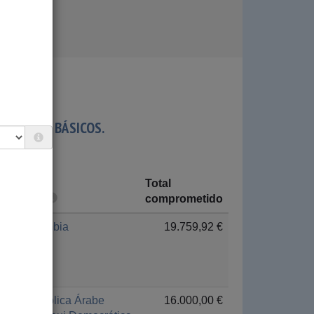
SOCIALES BÁSICOS.
Total
País
comprometido
Colombia
19.759,92 €
República Árabe
16.000,00 €