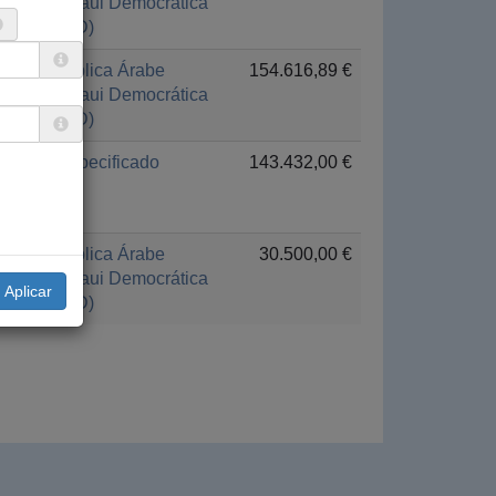
Saharaui Democrática
(RASD)
República Árabe
154.616,89 €
Saharaui Democrática
(RASD)
No especificado
143.432,00 €
República Árabe
30.500,00 €
Saharaui Democrática
(RASD)