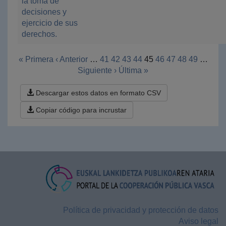
la toma de
decisiones y
ejercicio de sus
derechos.
« Primera
‹ Anterior
…
41
42
43
44
45
46
47
48
49
…
Siguiente ›
Última »
Descargar estos datos en formato CSV
Copiar código para incrustar
Política de privacidad y protección de datos
Aviso legal