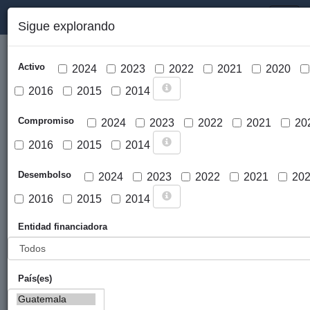
PORTAL DE LA COOPERACIÓN PÚBLICA VASCA
Toggl
Sigue explorando
naviga
Activo
2024
2023
2022
2021
2020
2016
2015
2014
Compromiso
2024
2023
2022
2021
20
2016
2015
2014
Cargar mapa
Desembolso
2024
2023
2022
2021
20
2016
2015
2014
Entidad financiadora
País(es)