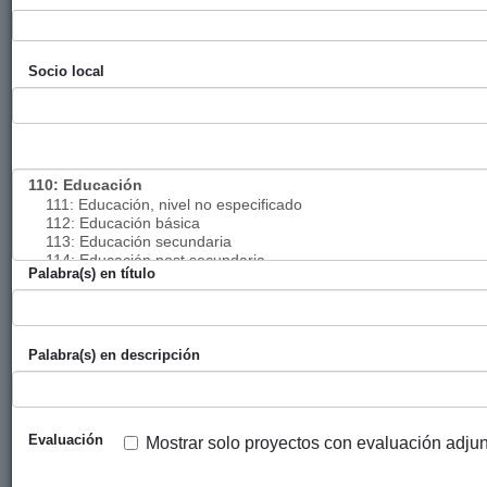
agua potable
para la aldea
Chajbul. Fase I.
Socio local
Fondo Alavés de
Diputación
AFA / DFA
2020
Emergencias -
Foral de
FAE (aportación
Álava
de la Diputación
Foral de Álava
en 2020)
Palabra(s) en título
Palabra(s) en descripción
Evaluación
Mostrar solo proyectos con evaluación adju
Majora del
Ayuntamiento
La Tercera
2020
acceso a
de Zarautz
Edad Para El