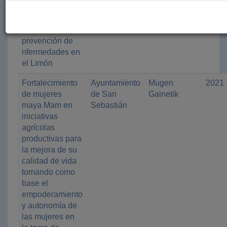
infraestructura
Tercer Mundo
educativa de
saneamiento y
prevención de
nfermedades en
el Limón
Fortalecimiento
Ayuntamiento
Mugen
2021
de mujeres
de San
Gainetik
maya Mam en
Sebastián
iniciativas
agrícolas
productivas para
la mejora de su
calidad de vida
tomando como
base el
empoderamiento
y autonomía de
las mujeres en