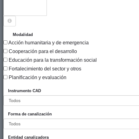
Sigue explorando
PROYECTOS CUYO PAÍS ES GUATEMALA.
Modalidad
Acción humanitaria y de emergencia
416 PROYECTOS
Cooperación para el desarrollo
Año
Educación para la transformación social
Entidad
Entidad
de
Fortalecimiento del sector y otros
financiadora
canalizadora
inicio
Título
Planificación y evaluación
Construcción de
Ayuntamiento
Euskal
2020
Instrumento CAD
un sistema de
de Bilbao
Fondoa
agua potable en
el Caserío Jolom
Forma de canalización
Chacou. Fase I
Construcción de
Ayuntamiento
Euskal
2020
un sistema de
de Bilbao
Fondoa
Entidad canalizadora