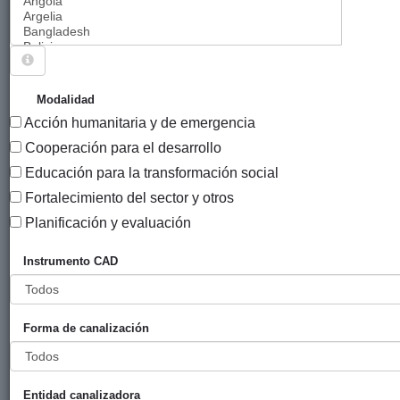
Sigue explorando
PROYECTOS CUYO SECTOR CAD ES AYUDA
Modalidad
HUMANITARIA.
Acción humanitaria y de emergencia
697 PROYECTOS
Cooperación para el desarrollo
Educación para la transformación social
Año
Fortalecimiento del sector y otros
Entidad
Entidad
de
financiadora
canalizadora
inicio
Planificación y evaluación
Título
P
Instrumento CAD
Asistencia
Ayuntamiento
SMH
2023
Áf
humanitaria
de San
m
y rescate de
Sebastián
Forma de canalización
botes en
situación de
emergencia
en rutas
Entidad canalizadora