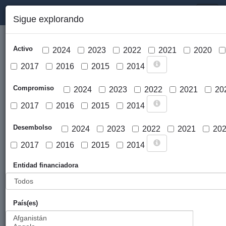
PORTAL DE LA COOPERACIÓN PÚBLICA VASCA
Toggl
Sigue explorando
naviga
Activo
2024
2023
2022
2021
2020
2017
2016
2015
2014
Compromiso
2024
2023
2022
2021
20
2017
2016
2015
2014
Cargar mapa
Desembolso
2024
2023
2022
2021
20
2017
2016
2015
2014
Entidad financiadora
País(es)