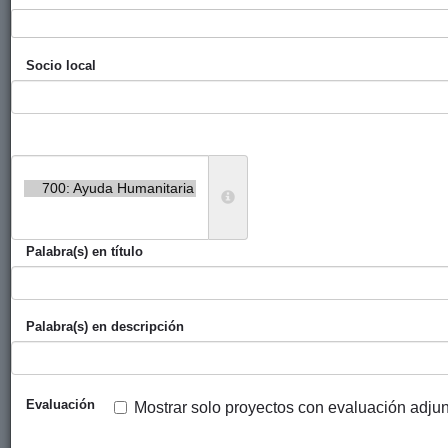
Solidaridad)
Apoyo a la
Ayuntamiento
Ministerio de
2014
Socio local
infraestructura
de San
Cooperación
de transporte
Sebastián
de la RASD
en los
campamentos
de población
refugiada
saharaui
Caravana de
Ayuntamiento
Amigos y
2014
Palabra(s) en título
ayuda
de San
Amigas de la
humanitaria, a
Sebastián
RASD de
los
Gipuzkoa
Palabra(s) en descripción
campamentos
de población
refugiada
saharaui,
Evaluación
Mostrar solo proyectos con evaluación adju
Tindouf.