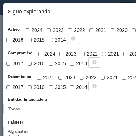
PORTAL DE LA COOPERACIÓN PÚBLICA VASCA
Toggl
Sigue explorando
naviga
Activo
2024
2023
2022
2021
2020
2016
2015
2014
Compromiso
2024
2023
2022
2021
20
2017
2016
2015
2014
Cargar mapa
Desembolso
2024
2023
2022
2021
20
2017
2016
2015
2014
Entidad financiadora
País(es)