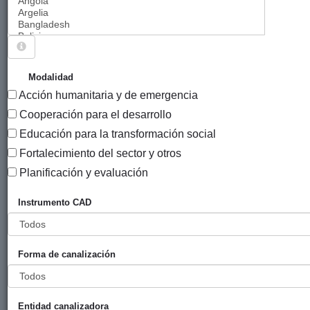
Sigue explorando
PROYECTOS CUYO SECTOR CAD ES AYUDA
Modalidad
HUMANITARIA.
Acción humanitaria y de emergencia
683 PROYECTOS
Cooperación para el desarrollo
Educación para la transformación social
Año
Fortalecimiento del sector y otros
Entidad
Entidad
de
financiadora
canalizadora
inicio
Planificación y evaluación
Título
Instrumento CAD
Reducción
Gobierno
Solidaridad
2012
del riesgo de
Vasco
Internacional
desastres en
(eLankidetza
Forma de canalización
la cuenca de
- Agencia
Mapou,
Vasca de
Distrito de
Cooperación
Belle-Anse
y
Entidad canalizadora