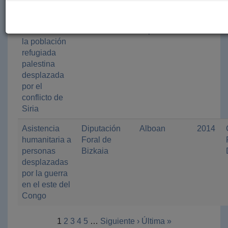
Apoyo a la
Diputación
UNRWA
2014
seguridad
Foral de
Comité
alimentaria de
Bizkaia
español
la población
refugiada
palestina
desplazada
por el
conflicto de
Siria
Asistencia
Diputación
Alboan
2014
humanitaria a
Foral de
personas
Bizkaia
desplazadas
por la guerra
en el este del
Congo
1
2
3
4
5
…
Siguiente ›
Última »