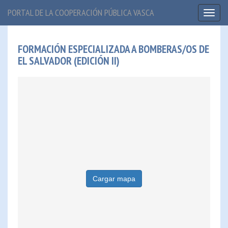
PORTAL DE LA COOPERACIÓN PÚBLICA VASCA
Toggl
naviga
FORMACIÓN ESPECIALIZADA A BOMBERAS/OS DE
EL SALVADOR (EDICIÓN II)
Cargar mapa