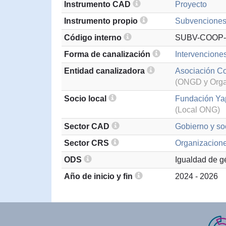
Instrumento CAD
Proyecto
Instrumento propio
Subvenciones 
Código interno
SUBV-COOP-
Forma de canalización
Intervencione
Entidad canalizadora
Asociación Co
(ONGD y Organ
Socio local
Fundación Y
(Local ONG)
Sector CAD
Gobierno y soc
Sector CRS
Organizaciones
ODS
Igualdad de g
Año de inicio y fin
2024 - 2026