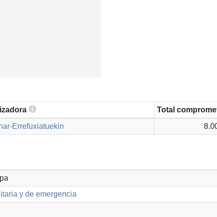
lizadora
Total comprome
ar-Errefuxiatuekin
8.0
opa
taria y de emergencia