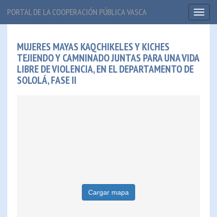
PORTAL DE LA COOPERACIÓN PÚBLICA VASCA
Toggl
naviga
MUJERES MAYAS KAQCHIKELES Y KICHES
TEJIENDO Y CAMNINADO JUNTAS PARA UNA VIDA
LIBRE DE VIOLENCIA, EN EL DEPARTAMENTO DE
SOLOLÁ, FASE II
Cargar mapa