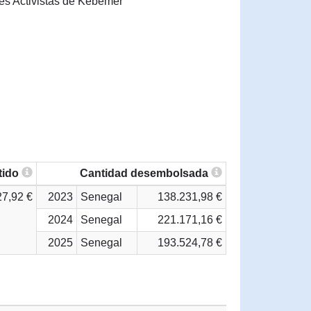
es Activistas de Kébémer
tido
Cantidad desembolsada
27,92 €
2023
Senegal
138.231,98 €
2024
Senegal
221.171,16 €
2025
Senegal
193.524,78 €