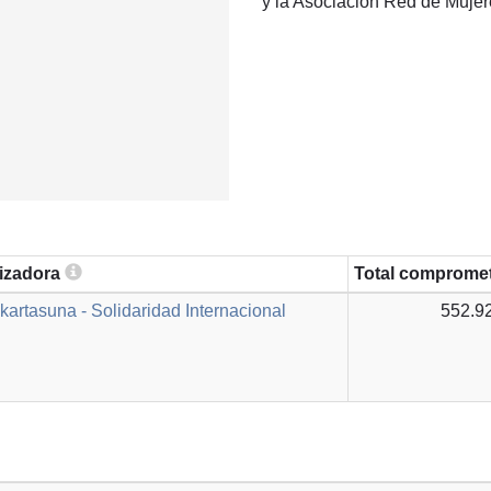
y la Asociación Red de Mujer
lizadora
Total comprome
kartasuna - Solidaridad Internacional
552.9