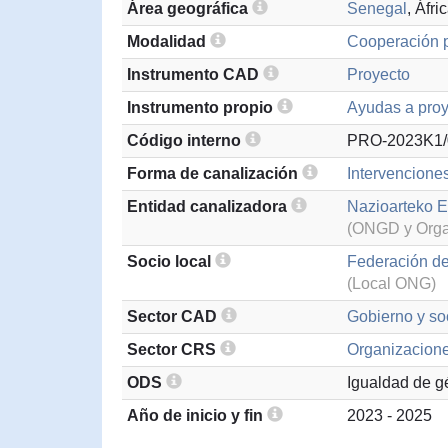
Área geográfica
Senegal
, Áfr
Modalidad
Cooperación p
Instrumento CAD
Proyecto
Instrumento propio
Ayudas a proy
Código interno
PRO-2023K1/
Forma de canalización
Intervencione
Entidad canalizadora
Nazioarteko El
(ONGD y Organ
Socio local
Federación d
(Local ONG)
Sector CAD
Gobierno y soc
Sector CRS
Organizaciones
ODS
Igualdad de g
Año de inicio y fin
2023 - 2025